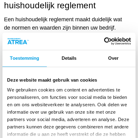
huishoudelijk reglement
Een huishoudelijk reglement maakt duidelijk wat
de normen en waarden zijn binnen uw bedrijf.
Het legt uit wat wel en wat niet kan. Laat nieuwe
medewerkers het huishoudelijk reglement
tekenen bij indiensttreding.
Toestemming
Details
Over
7. Sta regelmatig stil bij
interne criminaliteit
Deze website maakt gebruik van cookies
We gebruiken cookies om content en advertenties te
Sta tijdens het werkoverleg zo nu en dan stil bij
personaliseren, om functies voor social media te bieden
het huishoudelijk reglement en interne
en om ons websiteverkeer te analyseren. Ook delen we
criminaliteit. Zo zorg je ervoor dat het een
informatie over uw gebruik van onze site met onze
bespreekbaar onderwerp is, ook voor collega’s
partners voor social media, adverteren en analyse. Deze
onderling. Ook zorgt het ervoor dat uw
partners kunnen deze gegevens combineren met andere
medewerkers zich bewust zijn van
informatie die u aan ze heeft verstrekt of die ze hebben