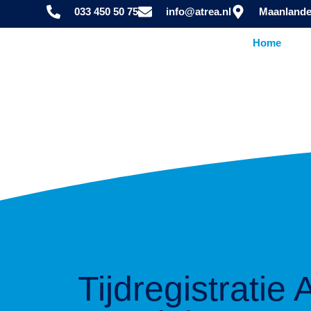
033 450 50 75
info@atrea.nl
Maanlande
Home
Tijdregistratie 