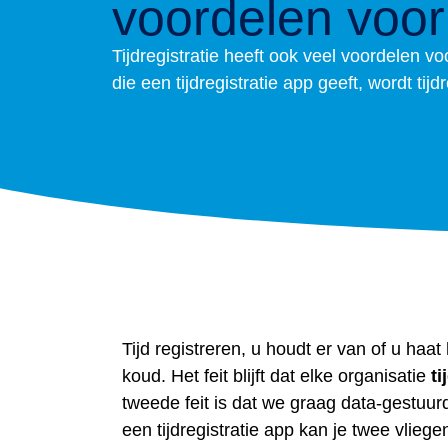
voordelen voor
Tijdregistratie heeft ook veel voordelen v
die een tijdregistratie app geeft, wordt tij
Tijd registreren, u houdt er van of u haat
koud. Het feit blijft dat elke organisatie
ti
tweede feit is dat we graag data-gestuurd
een tijdregistratie app kan je twee vlieg