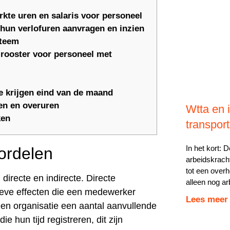
rkte uren en salaris voor personeel
hun verlofuren aanvragen en inzien
steem
 rooster voor personeel met
 krijgen eind van de maand
en en overuren
Wtta en i
ken
transport
In het kort: 
oordelen
arbeidskracht
tot een overh
irecte en indirecte. Directe
alleen nog a
itieve effecten die een medewerker
Lees meer
 een organisatie een aantal aanvullende
 hun tijd registreren, dit zijn