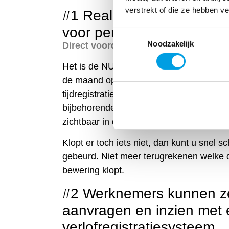
verstrekt of die ze hebben v
#1 Real-time inzicht in ge
voor personeel
Toestemmingsselectie
Noodzakelijk
Direct voordeel
Het is de NU-economie. We willen alles nu
de maand op het salarisstrookje. En dat 
tijdregistratie app krijgt personeel real-t
bijbehorende salaris. Geen discussies me
zichtbaar in de tijdsregistratie app.
Klopt er toch iets niet, dan kunt u snel 
gebeurd. Niet meer terugrekenen welke 
bewering klopt.
#2 Werknemers kunnen zel
aanvragen en inzien met
verlofregistratiesysteem