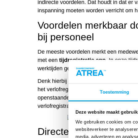
indirecte voordelen. Dat houdt in dat er 
inspanning moeten worden verricht om het
Voordelen merkbaar doo
bij personeel
De meeste voordelen merkt een medewer
met een
tijdregistratie app
. In onze tij
werktijden geregistreerd, door in en uit 
Denk hierbij aan inzicht in gewerkte uren,
het verlofregistratiesysteem krijgt de wer
Toestemming
openstaande verlofuren, wanneer verlofur
verlofregistratiesysteem kan zelfs verlo
Deze website maakt gebruik
We gebruiken cookies om cont
Directe voordelen
websiteverkeer te analyseren
media, adverteren en analys