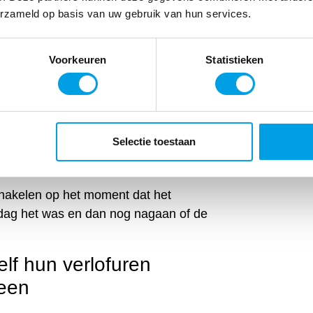
erzameld op basis van uw gebruik van hun services.
werkte uren en salaris
Voorkeuren
Statistieken
, niet straks, niet aan het einde van
hoeft ook niet meer, met de
ime inzicht in de gewerkte uren en het
Selectie toestaan
er over uren, want het is direct
schakelen op het moment dat het
dag het was en dan nog nagaan of de
f hun verlofuren
 een