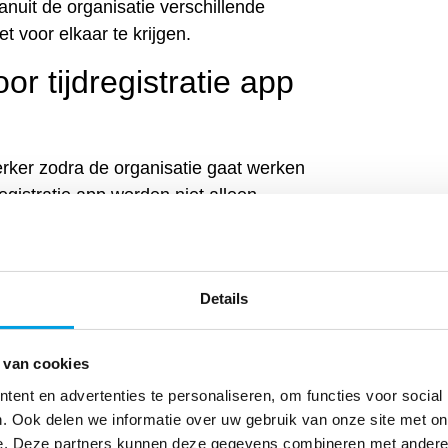
vanuit de organisatie verschillende
 voor elkaar te krijgen.
r tijdregistratie app
ker zodra de organisatie gaat werken
dregistratie app worden niet alleen
te klokken, maar bevat nog veel meer!
 salaris, werkrooster en verlof. Met
knemer inzicht in zijn of haar
Details
en wettelijk verlopen en vanuit het
f aangevraagd worden.
 van cookies
ent en advertenties te personaliseren, om functies voor social
. Ook delen we informatie over uw gebruik van onze site met on
e. Deze partners kunnen deze gegevens combineren met andere i