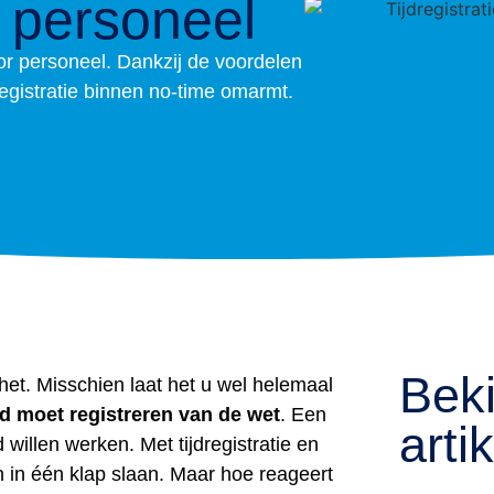
 personeel
oor personeel. Dankzij de voordelen
dregistratie binnen no-time omarmt.
Beki
 het. Misschien laat het u wel helemaal
jd moet registreren van de wet
. Een
arti
 willen werken. Met tijdregistratie en
en in één klap slaan. Maar hoe reageert