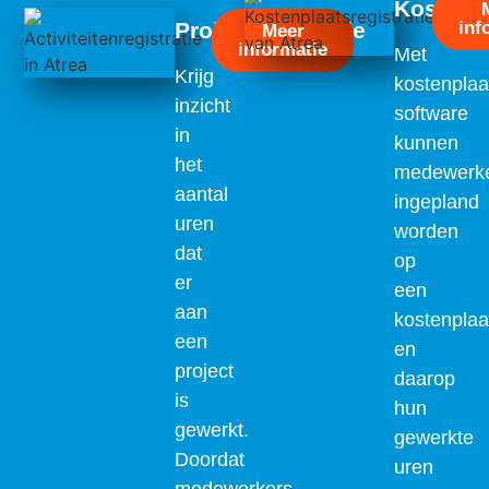
Kostenpl
Projectregistratie
inf
Meer
informatie
Met
Krijg
kostenplaat
inzicht
software
in
kunnen
het
medewerk
aantal
ingepland
uren
worden
dat
op
er
een
aan
kostenplaa
een
en
project
daarop
is
hun
gewerkt.
gewerkte
Doordat
uren
medewerkers