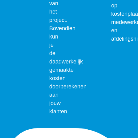
van
op
het
kostenplaa
project.
medewerke
Bovendien
en
kun
afdelingsn
je
de
daadwerkelijk
gemaakte
kosten
doorberekenen
aan
jouw
klanten.