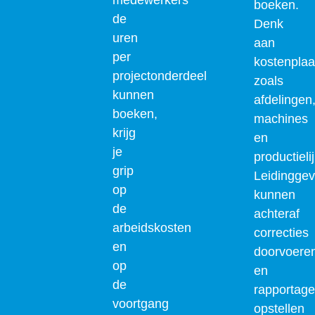
boeken.
de
Denk
uren
aan
per
kostenplaa
projectonderdeel
zoals
kunnen
afdelingen
boeken,
machines
krijg
en
je
productieli
grip
Leidingge
op
kunnen
de
achteraf
arbeidskosten
correcties
en
doorvoere
op
en
de
rapportag
voortgang
opstellen