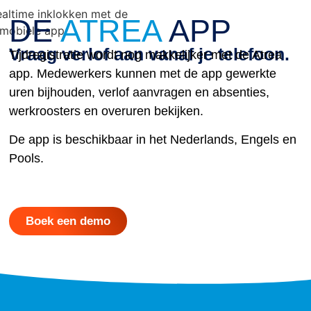
DE
ATREA
APP
Vraag verlof aan vanaf je telefoon.
Tijdregistratie wordt nog makkelijker met de Atrea
app. Medewerkers kunnen met de app gewerkte
uren bijhouden, verlof aanvragen en absenties,
werkroosters en overuren bekijken.
De app is beschikbaar in het Nederlands, Engels en
Pools.
Boek een demo