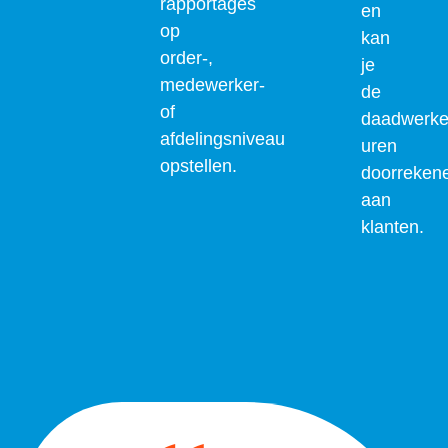
rapportages
en
op
kan
order-,
je
medewerker-
de
of
daadwerkel
afdelingsniveau
uren
opstellen.
doorreken
aan
klanten.