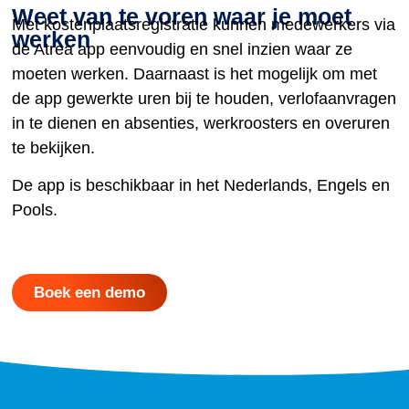
Weet van te voren waar je moet
Met kostenplaatsregistratie kunnen medewerkers via
werken
de Atrea app eenvoudig en snel inzien waar ze
moeten werken. Daarnaast is het mogelijk om met
de app gewerkte uren bij te houden, verlofaanvragen
in te dienen en absenties, werkroosters en overuren
te bekijken.
De app is beschikbaar in het Nederlands, Engels en
Pools.
Boek een demo