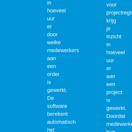
in
voor
hoeveel
projectregi
uur
krijg
er
je
door
inzicht
welke
in
medewerkers
hoeveel
aan
uur
een
er
order
aan
is
een
gewerkt.
project
De
is
software
gewerkt.
berekent
Doordat
automatisch
medewerk
het
hun