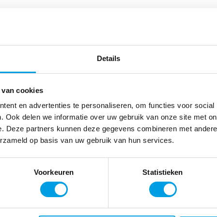
Details
 van cookies
ent en advertenties te personaliseren, om functies voor social
. Ook delen we informatie over uw gebruik van onze site met on
als werknemer?​
Vragen al
e. Deze partners kunnen deze gegevens combineren met andere i
 een van onze klanten en heb je
Als Atrea behee
erzameld op basis van uw gebruik van hun services.
 o.a. verlofaanvragen en
klantportaal. Hie
 Neem dan contact op met je
nodigt hebt en 
Voorkeuren
Statistieken
nde of HR-afdeling. Zij
verder helpen i
over alle informatie om je
elpen!