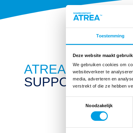
Toestemming
Deze website maakt gebruik
ATREA
We gebruiken cookies om cont
websiteverkeer te analyseren
Vragen 
SUPPORT
media, adverteren en analys
Werk je bij
verstrekt of die ze hebben v
vragen over
Toestemmingsselectie
boekingen?
Noodzakelijk
leidinggeve
beschikken 
verder te h