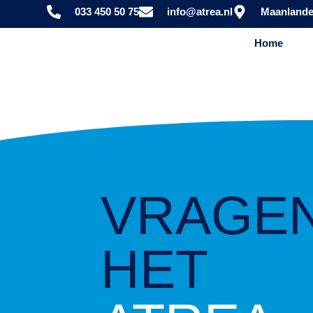
033 450 50 75
info@atrea.nl
Maanlande
Home
VRAGE
HET