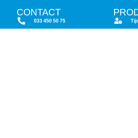
CONTACT
PRO
033 450 50 75
Tij
info@atrea.nl
Act
Maanlander 47
To
3824 MN Amersfoort
Wo
Download Teamviewer
So