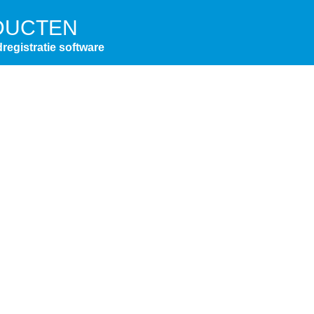
DUCTEN
dregistratie software
iviteitenregistratie
egangscontrole
rkforce Management
ftware