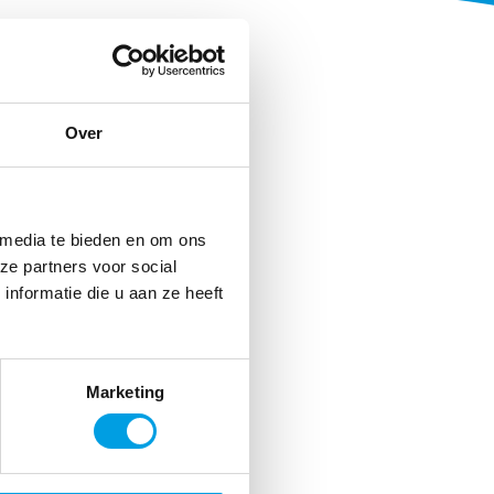
Over
 media te bieden en om ons
ze partners voor social
s Atrea beheerder?
nformatie die u aan ze heeft
rder kan u terecht op ons
r staat alle uitleg die u
kunnen wij u vanuit support
Marketing
ndien nodig.