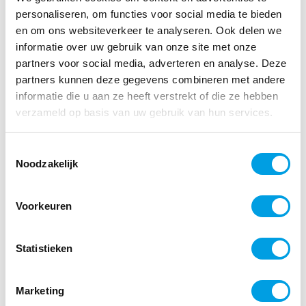
zwaarst getroffen zijn en acties uitzetten om
personaliseren, om functies voor social media te bieden
en om ons websiteverkeer te analyseren. Ook delen we
verder verzuim binnen deze teams tegen te
informatie over uw gebruik van onze site met onze
gaan.
partners voor social media, adverteren en analyse. Deze
Ook kun je de cijfers meenemen om uit te
partners kunnen deze gegevens combineren met andere
informatie die u aan ze heeft verstrekt of die ze hebben
zoeken wat de oorzaak is van een stijging van
verzameld op basis van uw gebruik van hun services.
het ziekteverzuim of van een bovengemiddeld
hoog verloop. Op deze manier bouw je aan een
Toestemmingsselectie
solide en gemotiveerde groep vaste
Noodzakelijk
medewerkers.
De verzamelde gegevens over gewerkte uren, al
Voorkeuren
dan niet gespecificeerd
op kostenplaatsen,
projecten of orders
, kunnen vervolgens
Statistieken
worden verwerkt in bijvoorbeeld, HR-, planning-,
en warehouse management systemen. Dit helpt
Marketing
organisaties om nog betere beslissingen te