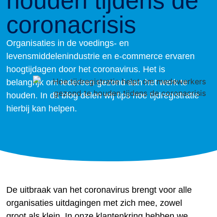
houden tijdens de
coronacrisis
Organisaties in de voedings- en
levensmiddelenindustrie en e-commerce ervaren
hoogtijdagen door het coronavirus. Het is
belangrijk om iedereen gezond aan het werk te
houden. In dit blog delen wij tips hoe tijdregistratie
hierbij kan helpen.
De uitbraak van het coronavirus brengt voor alle
organisaties uitdagingen met zich mee, zowel
groot als klein. In onze klantenkring hebben we