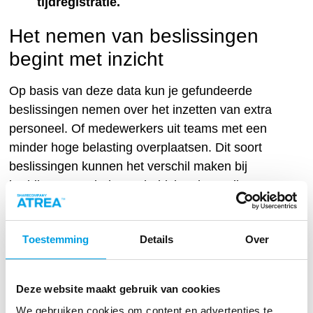
Het nemen van beslissingen
begint met inzicht
Op basis van deze data kun je gefundeerde
beslissingen nemen over het inzetten van extra
personeel. Of medewerkers uit teams met een
minder hoge belasting overplaatsen. Dit soort
beslissingen kunnen het verschil maken bij
bedrijven waar iedere arbeidskracht op dit
moment nodig is. Je wilt geen risico lopen dat
medewerkers uitvallen door vermoeidheid en
Toestemming
Details
Over
een daarmee samenhangende verminderde
weerstand.
Deze website maakt gebruik van cookies
Maar mochten er toch medewerkers uitvallen
dan kun je ook zien welke teams of ploegen het
We gebruiken cookies om content en advertenties te