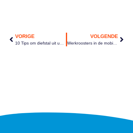
VORIGE
VOLGENDE
10 Tips om diefstal uit uw distributiecentrum of magazijn te voorkomen
Werkroosters in de mobiele app goed ontvangen