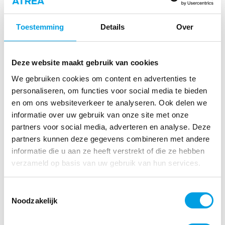
Meldplicht datalekken
Toestemming
Details
Over
De Wet bescherming persoonsgegevens (Wbp)
verplicht u de privacygegevens van uw
Deze website maakt gebruik van cookies
werknemers goed te beveiligen. Dat betekent
We gebruiken cookies om content en advertenties te
dat u passende technische en organisatorische
personaliseren, om functies voor social media te bieden
maatregelen moet nemen om de in
en om ons websiteverkeer te analyseren. Ook delen we
personeelsdossiers bewaarde informatie te
informatie over uw gebruik van onze site met onze
beveiligen. Vanaf 1 januari 2016 geldt hierbij
partners voor social media, adverteren en analyse. Deze
een meldplicht datalekken. Bij een ernstig
partners kunnen deze gegevens combineren met andere
datalek moeten organisaties dit melden aan de
informatie die u aan ze heeft verstrekt of die ze hebben
verzameld op basis van uw gebruik van hun services.
AP. Soms moeten ze ook de mensen
waarschuwen van wie de gegevens naar buiten
Toestemmingsselectie
zijn gekomen.
Noodzakelijk
Algemene verordening