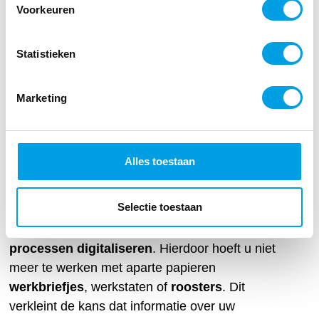
gegevensbescherming
Voorkeuren
Op 25 mei 2018 treedt vanuit de Europese Unie
(EU) de
Algemene verordening
Statistieken
gegevensbescherming (AVG)
in werking.
Deze geldt voor de hele EU. Deze AVG vervangt
Marketing
in Nederland de Wet bescherming
persoonsgegevens.
Atrea Workfoce Management
Alles toestaan
Systems
Selectie toestaan
Met Atrea Workforce Management Systems kunt
u gemakkelijk een groot deel van uw
HR-
processen digitaliseren
. Hierdoor hoeft u niet
meer te werken met aparte papieren
werkbriefjes
, werkstaten of
roosters
. Dit
verkleint de kans dat informatie over uw