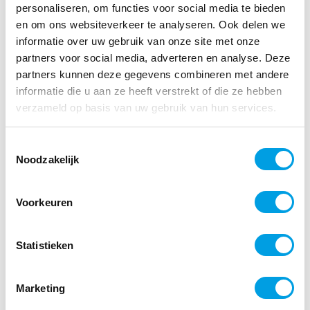
personaliseren, om functies voor social media te bieden
en om ons websiteverkeer te analyseren. Ook delen we
informatie over uw gebruik van onze site met onze
partners voor social media, adverteren en analyse. Deze
partners kunnen deze gegevens combineren met andere
informatie die u aan ze heeft verstrekt of die ze hebben
Wtta en inleners: wat verandert
verzameld op basis van uw gebruik van hun services.
er voor transport en logistiek?
Toestemmingsselectie
In het kort: De Wet toelating
Noodzakelijk
terbeschikkingstelling van
arbeidskrachten (Wtta) verplicht
Voorkeuren
uitleners vanaf 1 januari 2027 tot een
overheidstoelating. Vanaf 1 januari 2028
mogen inleners alleen nog
Statistieken
arbeidskrachten inlenen van
Lees meer
Marketing