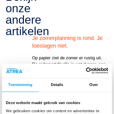
onze
andere
artikelen
Je zomerplanning is rond. Je
toeslagen niet.
Op papier ziet de zomer er rustig uit.
De orderportefeuille is wat dunner, een
deel van het kantoor is weg, en het
rooster voor de komende weken is
dichtgetimmerd. Klaar.
Toestemming
Details
Over
Lees meer
Deze website maakt gebruik van cookies
We gebruiken cookies om content en advertenties te