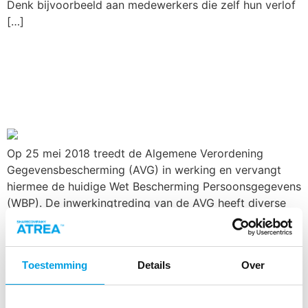
Denk bijvoorbeeld aan medewerkers die zelf hun verlof
[…]
Fysieke
informatiebeveiliging
steeds belangrijker
Op 25 mei 2018 treedt de Algemene Verordening
Gegevensbescherming (AVG) in werking en vervangt
hiermee de huidige Wet Bescherming Persoonsgegevens
(WBP). De inwerkingtreding van de AVG heeft diverse
gevolgen voor organisaties. Zo dienen organisaties
steeds meer maatregelen te nemen voor fysieke
informatiebeveiliging. Informatiebeveiliging volgens de
Toestemming
Details
Over
ISO 27001 normering Doordat de kenniseconomie in de
groei is, […]