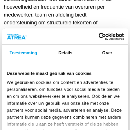
hoeveelheid en frequentie van overuren per
medewerker, team en afdeling biedt
ondersteuning om structurele tekorten of
inefficiënties aan te pakken en je
personeelsbezetting voor de toekomst te
optimaliseren.
Toestemming
Details
Over
Hoe voorspel je
nauwkeurig hoeveel
Deze website maakt gebruik van cookies
(flexibel) personeel je
We gebruiken cookies om content en advertenties te
personaliseren, om functies voor social media te bieden
nodig hebt?
en om ons websiteverkeer te analyseren. Ook delen we
informatie over uw gebruik van onze site met onze
Externe factoren die impact hebben op de
partners voor social media, adverteren en analyse. Deze
personeelsbehoefte zijn er natuurlijk ook altijd
.
partners kunnen deze gegevens combineren met andere
Veranderingen in de toelevering, economische
informatie die u aan ze heeft verstrekt of die ze hebben