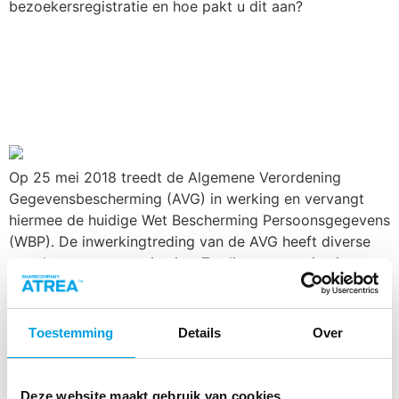
bezoekersregistratie en hoe pakt u dit aan?
Fysieke
informatiebeveiliging
steeds belangrijker
Op 25 mei 2018 treedt de Algemene Verordening
Gegevensbescherming (AVG) in werking en vervangt
hiermee de huidige Wet Bescherming Persoonsgegevens
(WBP). De inwerkingtreding van de AVG heeft diverse
gevolgen voor organisaties. Zo dienen organisaties
steeds meer maatregelen te nemen voor fysieke
informatiebeveiliging. Informatiebeveiliging volgens de
ISO 27001 normering Doordat de kenniseconomie in de
Toestemming
Details
Over
groei is, […]
Deze website maakt gebruik van cookies