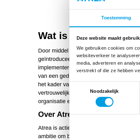
Toestemming
Wat is de iso-certific
Deze website maakt gebruik
We gebruiken cookies om cont
Door middel van de ISO 27001 wordt een 
websiteverkeer te analyseren
geïntroduceerd. Deze iso-certificering spe
media, adverteren en analys
implementeren, uitvoeren, controleren, 
verstrekt of die ze hebben v
van een gedocumenteerd Information Se
het kader van de algemene bedrijfsrisico’
Toestemmingsselectie
Noodzakelijk
vertrouwelijkheid, beschikbaarheid en int
organisatie en naar klanten toe zeker te 
Over Atrea
Atrea is actief binnen het gebied van W
ambitie om bij te dragen aan een optimaal