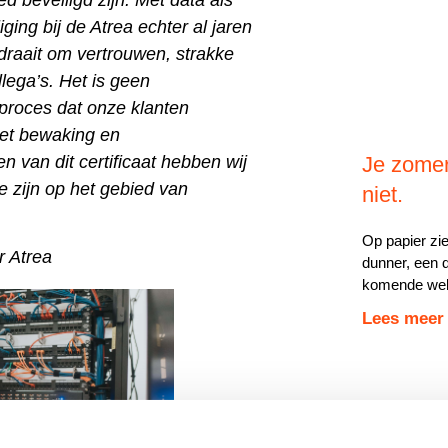
ging bij de Atrea echter al jaren
draait om vertrouwen, strakke
llega’s. Het is geen
roces dat onze klanten
 met bewaking en
n van dit certificaat hebben wij
Je zomer
 zijn op het gebied van
niet.
Op papier zie
r Atrea
dunner, een d
komende weke
Lees meer