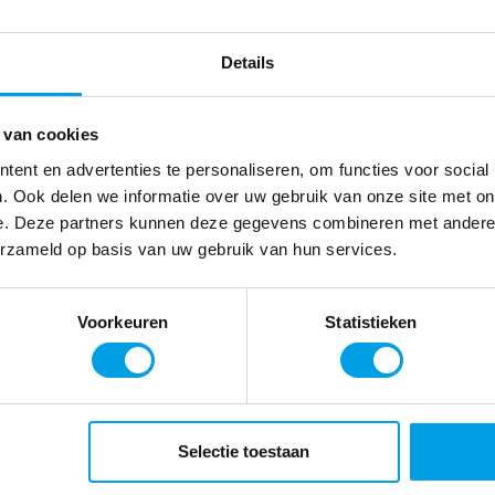
Details
ering?
 van cookies
ent en advertenties te personaliseren, om functies voor social
Wtta en i
standaard voor informatiebeveiliging
. Ook delen we informatie over uw gebruik van onze site met on
transport
cificeert eisen voor het vaststellen,
e. Deze partners kunnen deze gegevens combineren met andere i
beoordelen, bijhouden en verbeteren
erzameld op basis van uw gebruik van hun services.
In het kort: 
curity Management System (ISMS). In
arbeidskracht
s voor de organisatie. Met als doel de
tot een overh
Voorkeuren
Statistieken
egriteit van informatie binnen de eigen
alleen nog a
stellen.
Lees meer
orkforce Management en heeft de
Selectie toestaan
 inzicht en de inzet