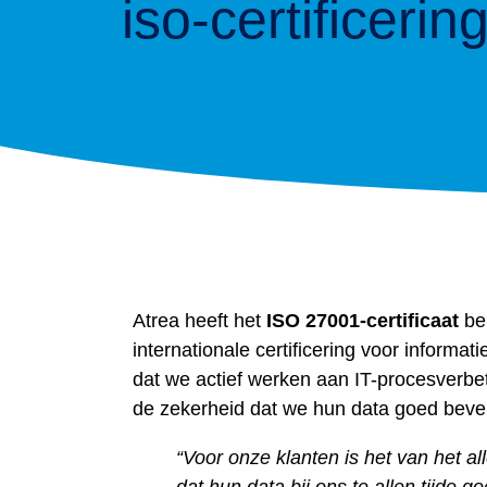
iso-certificerin
Atrea heeft het
ISO 27001-certificaat
beh
internationale certificering voor informati
dat we actief werken aan IT-procesverb
de zekerheid dat we hun data goed bevei
“Voor onze klanten is het van het a
dat hun data bij ons te allen tijde go