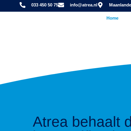
033 450 50 75
info@atrea.nl
Maanlande
Home
Atrea behaalt 