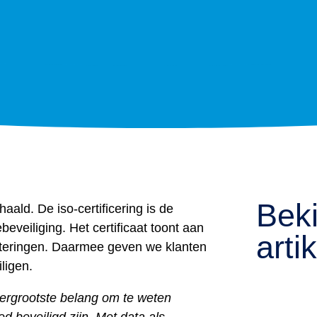
g
Beki
aald. De iso-certificering is de
ebeveiliging. Het certificaat toont aan
arti
eteringen. Daarmee geven we klanten
ligen.
llergrootste belang om te weten
ed beveiligd zijn. Met data als