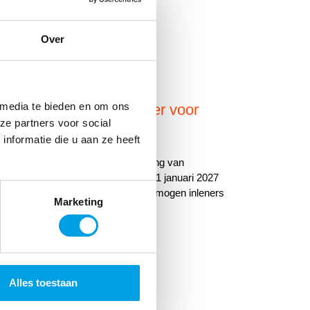
Over
 media te bieden en om ons
nleners: wat verandert er voor
ze partners voor social
 en logistiek?
nformatie die u aan ze heeft
De Wet toelating terbeschikkingstelling van
en (Wtta) verplicht uitleners vanaf 1 januari 2027
eidstoelating. Vanaf 1 januari 2028 mogen inleners
Marketing
rbeidskrachten inlenen van
Alles toestaan