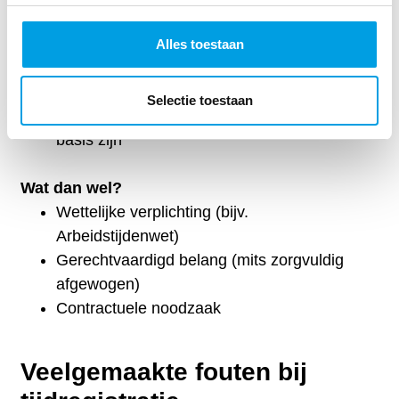
Omdat sprake is van een
afhankelijkheidsrelatie:
Alles toestaan
kan een werknemer geen vrije
toestemming geven
Selectie toestaan
mag toestemming niet de juridische
basis zijn
Wat dan wel?
Wettelijke verplichting (bijv.
Arbeidstijdenwet)
Gerechtvaardigd belang (mits zorgvuldig
afgewogen)
Contractuele noodzaak
Veelgemaakte fouten bij