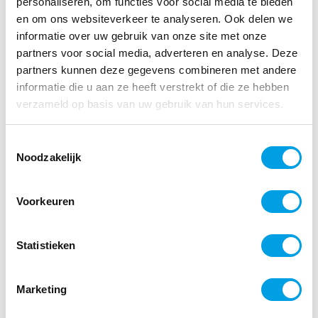
personaliseren, om functies voor social media te bieden
en om ons websiteverkeer te analyseren. Ook delen we
4. Registratie zonder
informatie over uw gebruik van onze site met onze
partners voor social media, adverteren en analyse. Deze
transparantie
partners kunnen deze gegevens combineren met andere
informatie die u aan ze heeft verstrekt of die ze hebben
Altijd verplicht:
verzameld op basis van uw gebruik van hun services.
duidelijke uitleg wat wordt gemeten
waarom het wordt gemeten
Toestemmingsselectie
hoe lang gegevens worden bewaard
Noodzakelijk
wie toegang heeft tot de data
“Het staat in het systeem” is
geen geldige
Voorkeuren
uitleg
.
Statistieken
Toestemming van
medewerkers: werkt dat?
Marketing
In bijna alle gevallen:
nee
.