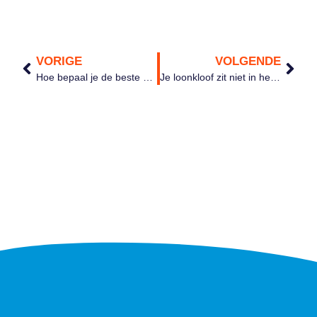
VORIGE
VOLGENDE
Hoe bepaal je de beste plaats voor tijdregistratieterminals in jouw warehouse?
Je loonkloof zit niet in het basissalaris — hij zit in de toeslagen