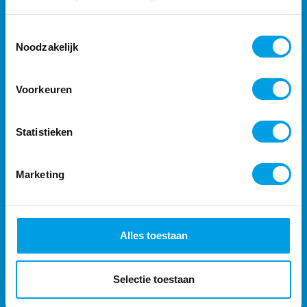
PRODUCTEN
Tijdregistratie software
Toestemmingsselectie
Noodzakelijk
Activiteitenregistratie
Toegangscontrole
Voorkeuren
Workforce Management Software
Statistieken
Marketing
Alles toestaan
Selectie toestaan