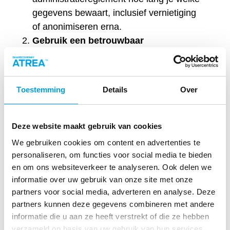
gegevens bewaart, inclusief vernietiging
of anonimiseren erna.
Gebruik een betrouwbaar
registratiesysteem
Zorg dat je tijdregistratiesoftware
gebruikt waarin automatisch
Toestemming
Details
Over
bewaartermijnen kunnen worden
ingesteld en back-ups worden gemaakt.
Toegankelijkheid & beschikbaarheid
Deze website maakt gebruik van cookies
Zorg dat geregistreerde gegevens op
We gebruiken cookies om content en advertenties te
verzoek beschikbaar zijn voor
personaliseren, om functies voor social media te bieden
werknemer en inspectie.
en om ons websiteverkeer te analyseren. Ook delen we
Bewustzijn van digitale archivering
informatie over uw gebruik van onze site met onze
partners voor social media, adverteren en analyse. Deze
Wanneer digitaal bewaard wordt, moet je
partners kunnen deze gegevens combineren met andere
zorgen dat de bestanden leesbaar
informatie die u aan ze heeft verstrekt of die ze hebben
blijven en dat bij een controle de
verzameld op basis van uw gebruik van hun services.