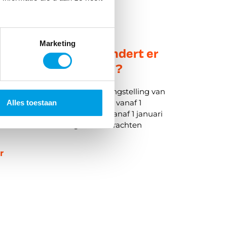
Marketing
 inleners: wat verandert er
ansport en logistiek?
: De Wet toelating terbeschikkingstelling van
hten (Wtta) verplicht uitleners vanaf 1
Alles toestaan
7 tot een overheidstoelating. Vanaf 1 januari
 inleners alleen nog arbeidskrachten
n
r