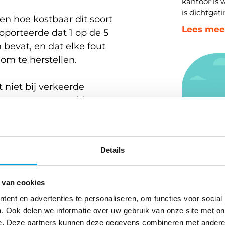
kantoor is
is dichtget
en hoe kostbaar dit soort
Lees mee
apporteerde dat 1 op de 5
 bevat, en dat elke fout
om te herstellen.
 niet bij verkeerde
 structuur en realtime
elijkse operatie.
Details
nzicht leidt tot
singen
 van cookies
etekent vrijwel altijd dat
ent en advertenties te personaliseren, om functies voor social
ikbaar zijn. Op het
. Ook delen we informatie over uw gebruik van onze site met on
e. Deze partners kunnen deze gegevens combineren met andere i
genomen moeten worden,