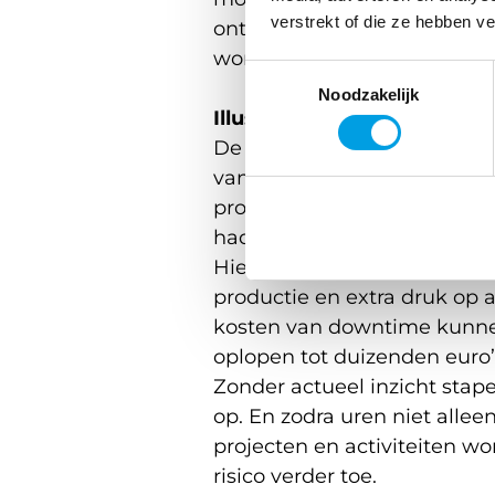
verstrekt of die ze hebben v
ontbreekt het inzicht in wi
wordt gewerkt.
Toestemmingsselectie
Noodzakelijk
Illustratief voorbeeld:
De uren van een afdeling w
van de dag verzameld. Tijd
productiepiek blijkt dat tw
hadden ziekgemeld, maar dit
Hierdoor ontstaat onderbezet
productie en extra druk op 
kosten van downtime kunne
oplopen tot duizenden euro’
Zonder actueel inzicht stap
op. En zodra uren niet allee
projecten en activiteiten w
risico verder toe.