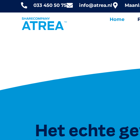
033 450 50 75
info@atrea.nl
Maanl
Home
Het echte ge