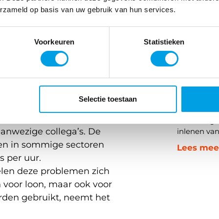
erzameld op basis van uw gebruik van hun services.
e aanwezig en waaraan
Voorkeuren
Statistieken
Wtta en
voor tr
orden pas aan het eind
ens een drukke
In het kort
ee medewerkers zich
arbeidskrac
Selectie toestaan
 is nog niet verwerkt.
januari 202
ting, vertraging in
2028 mogen
aanwezige collega’s. De
inlenen va
n in sommige sectoren
Lees mee
s per uur.
elen deze problemen zich
n voor loon, maar ook voor
orden gebruikt, neemt het