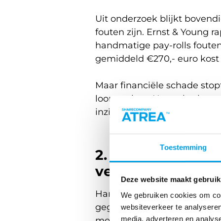
Uit onderzoek blijkt bovendi
fouten zijn. Ernst & Young r
handmatige pay-rolls fouten
gemiddeld €270,- euro kost 
Maar financiële schade stopt
loonstroken. Het gebrek aan
inzicht werkt door in de dag
Toestemming
2. Geen realtime i
verkeerde beslis
Deze website maakt gebruik
Handmatige tijdregistratie b
We gebruiken cookies om cont
gegevens pas achteraf besch
websiteverkeer te analyseren
media, adverteren en analys
moment dat beslissingen 