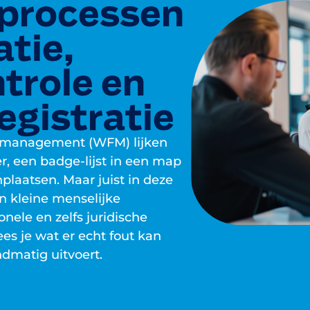
processen
atie,
trole en
egistratie
 management (WFM) lijken
r, een badge-lijst in een map
plaatsen. Maar juist in deze
 kleine menselijke
onele en zelfs juridische
es je wat er echt fout kan
dmatig uitvoert.