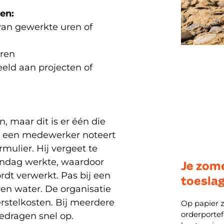
men:
an gewerkte uren of
uren
eld aan projecten of
n, maar dit is er één die
n: een medewerker noteert
rmulier. Hij vergeet te
zondag werkte, waardoor
Je zome
rdt verwerkt. Pas bij een
toeslag
en water. De organisatie
erstelkosten. Bij meerdere
Op papier z
orderportef
edragen snel op.