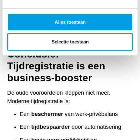
beter plannen, kosten beheersen en welzijn
monitoren.
Met data in de hand neem je beslissingen die
Alles toestaan
direct bijdragen aan productiviteit én tevreden
medewerkers.
Selectie toestaan
Conclusie:
Tijdregistratie is een
business-booster
De oude vooroordelen kloppen niet meer.
Moderne tijdregistratie is:
Een
beschermer
van werk-privébalans
Een
tijdbespaarder
door automatisering
Een
basis voor eerlijkheid en