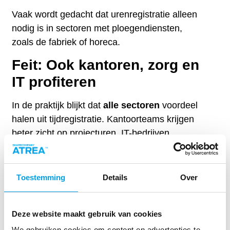
Vaak wordt gedacht dat urenregistratie alleen
nodig is in sectoren met ploegendiensten,
zoals de fabriek of horeca.
Feit: Ook kantoren, zorg en
IT profiteren
In de praktijk blijkt dat
alle sectoren
voordeel
halen uit tijdregistratie. Kantoorteams krijgen
beter zicht op projecturen, IT-bedrijven
monitoren declarabiliteit, en zorginstellingen
zien direct waar werkdruk ontstaat.
Tijdregistratie is een
universeel hulpmiddel
Toestemming
Details
Over
dat zich aanpast aan de behoeften van de
sector.
Deze website maakt gebruik van cookies
Mythe 5: Data blijft
We gebruiken cookies om content en advertenties te