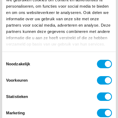
ongebruikt in de la
personaliseren, om functies voor social media te bieden
en om ons websiteverkeer te analyseren. Ook delen we
liggen
informatie over uw gebruik van onze site met onze
partners voor social media, adverteren en analyse. Deze
Veel organisaties registreren uren “omdat het
partners kunnen deze gegevens combineren met andere
moet”, maar doen er vervolgens weinig mee.
informatie die u aan ze heeft verstrekt of die ze hebben
verzameld op basis van uw gebruik van hun services.
Feit: Dashboards
maken data praktisch
Toestemmingsselectie
Noodzakelijk
bruikbaar
Voorkeuren
De kracht van moderne systemen zit juist in
de
analyse en rapportage
. Dashboards
Statistieken
tonen realtime loonkosten, bezetting,
overuren en trends in werkdruk. Dit maakt
tijdsdata een
strategische goudmijn
: je kunt
Marketing