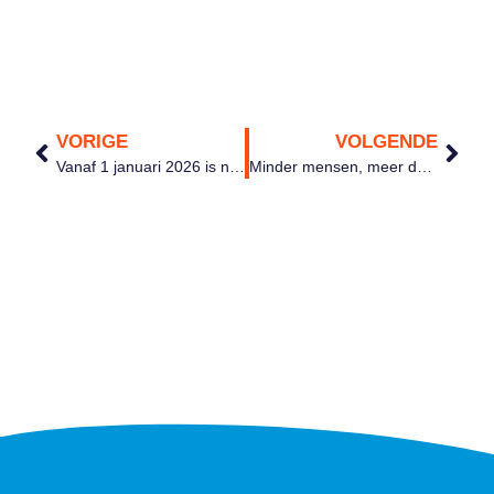
VORIGE
VOLGENDE
Vanaf 1 januari 2026 is nauwkeurige tijdregistratie voor flexwerkers en uitzendkrachten verplicht.
Minder mensen, meer doen, workforce management in tijden van personeelstekort